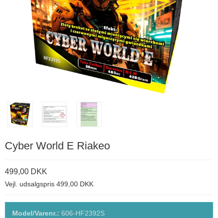
Cyber World E Riakeo
499,00 DKK
Vejl. udsalgspris 499,00 DKK
Model/Varenr.:
606-HF2392S