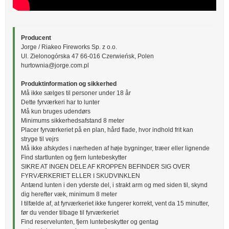
Producent
Jorge / Riakeo Fireworks Sp. z o.o.
Ul. Zielonogórska 47 66-016 Czerwieńsk, Polen
hurtownia@jorge.com.pl
Produktinformation og sikkerhed
Må ikke sælges til personer under 18 år
Dette fyrværkeri har to lunter
Må kun bruges udendørs
Minimums sikkerhedsafstand 8 meter
Placer fyrværkeriet på en plan, hård flade, hvor indhold frit kan
stryge til vejrs
Må ikke afskydes i nærheden af høje bygninger, træer eller lignende
Find startlunten og fjern luntebeskytter
SIKRE AT INGEN DELE AF KROPPEN BEFINDER SIG OVER
FYRVÆRKERIET ELLER I SKUDVINKLEN
Antænd lunten i den yderste del, i strakt arm og med siden til, skynd
dig herefter væk, minimum 8 meter
I tilfælde af, at fyrværkeriet ikke fungerer korrekt, vent da 15 minutter,
før du vender tilbage til fyrværkeriet
Find reservelunten, fjern luntebeskytter og gentag