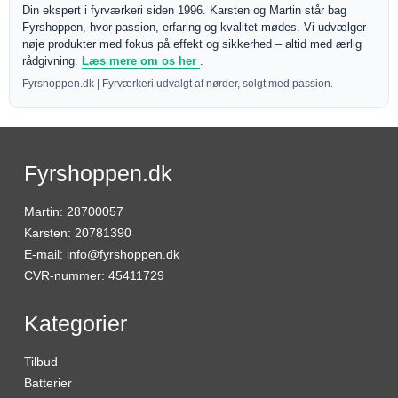
Din ekspert i fyrværkeri siden 1996. Karsten og Martin står bag
Fyrshoppen, hvor passion, erfaring og kvalitet mødes. Vi udvælger
nøje produkter med fokus på effekt og sikkerhed – altid med ærlig
rådgivning.
Læs mere om os her
.
Fyrshoppen.dk | Fyrværkeri udvalgt af nørder, solgt med passion.
Fyrshoppen.dk
Martin
:
28700057
Karsten
:
20781390
E-mail
:
info@fyrshoppen.dk
CVR-nummer
:
45411729
Kategorier
Tilbud
Batterier