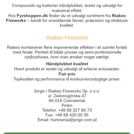
Compounds og batterier håndplukket, testet og udvalgt for
maksimal effekt.
Hos
Fyrshoppen.dk
finder du et udvalgt sortiment fra
Riakeo
Fireworks
– kendt for enestående farver, præcision og eksklusiv
kvalitet.
Riakeo Fireworks
Riakeo kombinerer flere imponerende effekter i ét samlet forløb
med finale. Perfekt til både private og semi-professionelle
nytårsshows, hvor man ønsker noget særligt.
Håndplukket kvalitet
Hvert produkt er testet og udvalgt af erfarne entusiaster.
Fair pris
Topkvalitet og performance til konkurrencedygtige priser.
Jorge / Riakeo Fireworks Sp. z o.o.
ul. Zielonogórska 47
66-016 Czerwieńsk
Polen
Telefon: +48 68 327 80 73
Fax: +48 68 420 00 35
Email: hurtownia@jorge.com.pl